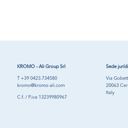
KROMO – Ali Group Srl
Sede juríd
T +39 0423.734580
Via Gobett
kromo@kromo-ali.com
20063 Cern
Italy
C.f. / P.iva 13239980967