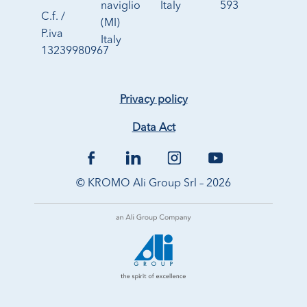
naviglio
Italy
593
C.f. /
(MI)
P.iva
Italy
13239980967
Privacy policy
Data Act
© KROMO Ali Group Srl – 2026