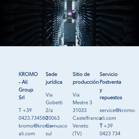
KROMO
Sede
Sitio de
Servicio
– Ali
jurídica
producción
Postventa
Group
y
Via
Via
Srl
repuestos
Gobetti
Mestre 3
T +39
2/a
31033
service@kromo-
0423.734580
20063
Castelfranco
ali.com
kromo@kromo-
Cernusco
Veneto
T
+39
ali.com
sul
(TV)
0423 734