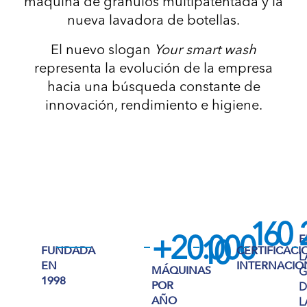
máquina de granulos multipatentada y la
nueva lavadora de botellas.
El nuevo slogan
Your smart wash
representa la evolución de la empresa
hacia una búsqueda constante de
innovación, rendimiento e higiene.
160
E
+20.000
10
FUNDADA
CERTIFICACI
L
EN
INTERNACIO
MÁQUINAS
1998
POR
D
AÑO
L