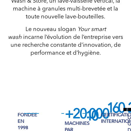
Wash & Store, un lave-vaisselle vertical, la
machine à granules multi-brevetée et la
toute nouvelle lave-bouteilles.
Le nouveau slogan
Your smart
wash
incarne l’évolution de l’entreprise vers
une recherche constante d’innovation, de
performance et d’hygiène.
160
E
+20.000
10
FONDEE
CERTIFICATI
L
EN
INTERNATIO
MACHINES
1998
PAR
D