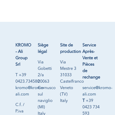
KROMO
Siège
Site de
Service
– Ali
légal
production
Après-
Group
Vente et
Via
Via
Srl
Pièces
Gobetti
Mestre 3
de
T +39
2/a
31033
rechange
0423.734580
20063
Castelfranco
kromo@kromo-
Cernusco
Veneto
service@kromo-
ali.com
sul
(TV)
ali.com
naviglio
Italy
T
+39
C.f. /
(MI)
0423 734
P.iva
Italy
593