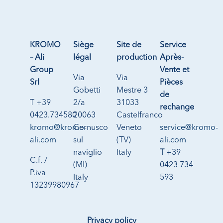
KROMO
Siège
Site de
Service
– Ali
légal
production
Après-
Group
Vente et
Via
Via
Srl
Pièces
Gobetti
Mestre 3
de
T +39
2/a
31033
rechange
0423.734580
20063
Castelfranco
kromo@kromo-
Cernusco
Veneto
service@kromo-
ali.com
sul
(TV)
ali.com
naviglio
Italy
T
+39
C.f. /
(MI)
0423 734
P.iva
Italy
593
13239980967
Privacy policy