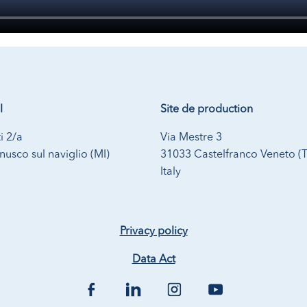
l
Site de production
i 2/a
Via Mestre 3
usco sul naviglio (MI)
31033 Castelfranco Veneto (
Italy
Privacy policy
Data Act