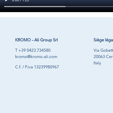
KROMO – Ali Group Srl
Siège léga
T +39 0423.734580
Via Gobett
kromo@kromo-ali.com
20063 Cern
Italy
C.f. / P.iva 13239980967