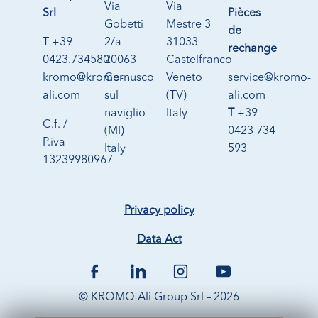
Via
Via
Srl
Pièces
Gobetti
Mestre 3
de
T +39
2/a
31033
rechange
0423.734580
20063
Castelfranco
kromo@kromo-
Cernusco
Veneto
service@kromo-
ali.com
sul
(TV)
ali.com
naviglio
Italy
T
+39
C.f. /
(MI)
0423 734
P.iva
Italy
593
13239980967
Privacy policy
Data Act
© KROMO Ali Group Srl – 2026