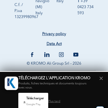
naviglio
Italy
T
+39
C.f. /
(MI)
0423 734
P.iva
Italy
593
13239980967
Privacy policy
Data Act
© KROMO Ali Group Srl – 2026
×
TÉLÉCHARGEZ L'APPLICATION KROMO
Produits, fiches techniques et documents toujours
avec vous.
Télécharger
Plus tard
Google Play