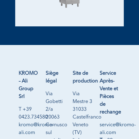
KROMO
Siège
Site de
Service
– Ali
légal
production
Après-
Group
Vente et
Via
Via
Srl
Pièces
Gobetti
Mestre 3
de
T +39
2/a
31033
rechange
0423.734580
20063
Castelfranco
kromo@kromo-
Cernusco
Veneto
service@kromo-
ali.com
sul
(TV)
ali.com