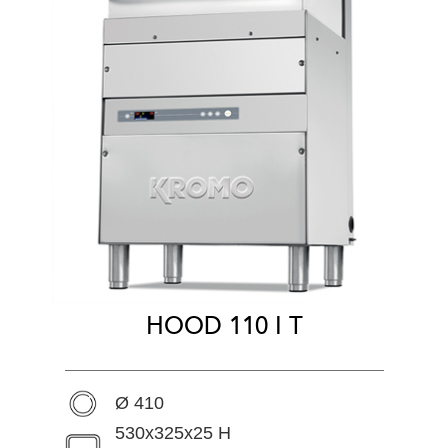
HOOD 110 I T
Ø 410
530x325x25 H