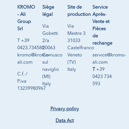
KROMO
Siège
Site de
Service
– Ali
légal
production
Après-
Group
Vente et
Via
Via
Srl
Pièces
Gobetti
Mestre 3
de
T +39
2/a
31033
rechange
0423.734580
20063
Castelfranco
kromo@kromo-
Cernusco
Veneto
service@kromo-
ali.com
sul
(TV)
ali.com
naviglio
Italy
T
+39
C.f. /
(MI)
0423 734
P.iva
Italy
593
13239980967
Privacy policy
Data Act