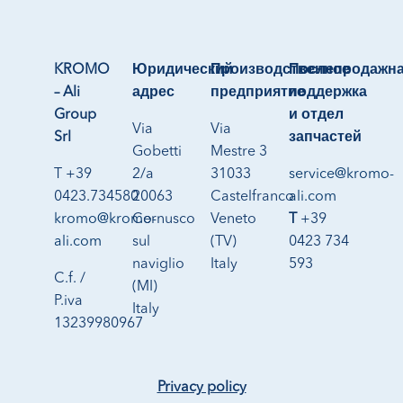
KROMO
Юридический
Производственное
Послепродажн
– Ali
адрес
предприятие
поддержка
Group
и отдел
Via
Via
Srl
запчастей
Gobetti
Mestre 3
T +39
2/a
31033
service@kromo-
0423.734580
20063
Castelfranco
ali.com
kromo@kromo-
Cernusco
Veneto
T
+39
ali.com
sul
(TV)
0423 734
naviglio
Italy
593
C.f. /
(MI)
P.iva
Italy
13239980967
Privacy policy