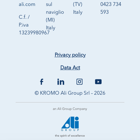
ali.com
sul
(TV)
0423 734
naviglio
Italy
593
C.f. /
(MI)
P.iva
Italy
13239980967
Privacy policy
Data Act
© KROMO Ali Group Srl – 2026