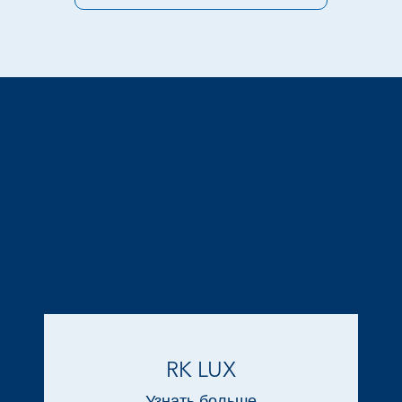
Другие ряды линии Конвейерные
посудомоечные машины
RK LUX
Узнать больше