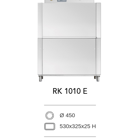
RK 1010 E
Ø 450
530x325x25 H