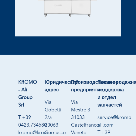
KROMO
Юридический
Производственное
Послепродажн
– Ali
адрес
предприятие
поддержка
Group
и отдел
Via
Via
Srl
запчастей
Gobetti
Mestre 3
T +39
2/a
31033
service@kromo-
0423.734580
20063
Castelfranco
ali.com
kromo@kromo-
Cernusco
Veneto
T
+39