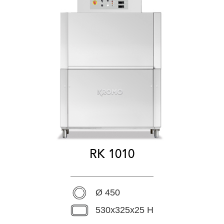
RK 1010
Ø 450
530x325x25 H