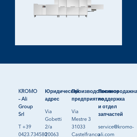
KROMO
Юридический
Производственное
Послепродажн
– Ali
адрес
предприятие
поддержка
Group
и отдел
Via
Via
Srl
запчастей
Gobetti
Mestre 3
T +39
2/a
31033
service@kromo-
0423.734580
20063
Castelfranco
ali.com