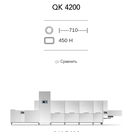
QK 4200
|-----710-----|
450 H
Сравнить