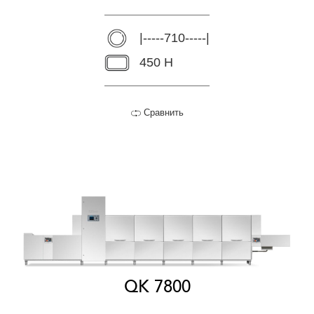
|-----710-----|
450 H
Сравнить
QK 7800