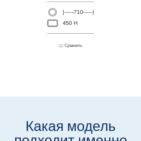
|-----710-----|
450 H
Сравнить
Какая модель