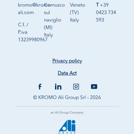
kromo@kromo-
Cernusco
Veneto
T
+39
ali.com
sul
(TV)
0423 734
naviglio
Italy
593
C.f. /
(MI)
P.iva
Italy
13239980967
Privacy policy
Data Act
© KROMO Ali Group Srl – 2026