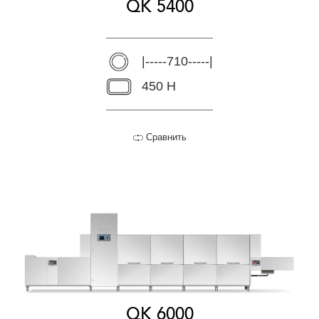
QK 5400
|-----710-----|
450 H
Сравнить
QK 6000