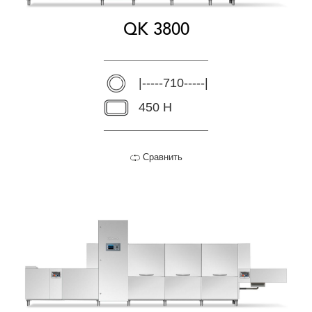
QK 3800
|-----710-----|
450 H
Сравнить