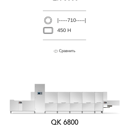
|-----710-----|
450 H
Сравнить
QK 6800