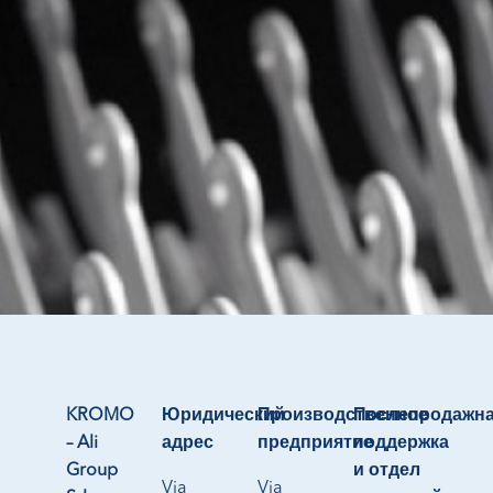
KROMO
Юридический
Производственное
Послепродажн
– Ali
адрес
предприятие
поддержка
Group
и отдел
Via
Via