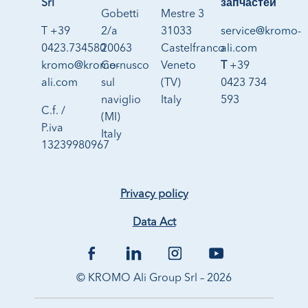
Srl
запчастей
Gobetti
Mestre 3
T +39
2/a
31033
service@kromo-
0423.734580
20063
Castelfranco
ali.com
kromo@kromo-
Cernusco
Veneto
T
+39
ali.com
sul
(TV)
0423 734
naviglio
Italy
593
C.f. /
(MI)
P.iva
Italy
13239980967
Privacy policy
Data Act
© KROMO Ali Group Srl – 2026