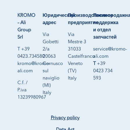
KROMO
Юридический
Производственное
Послепродажн
– Ali
адрес
предприятие
поддержка
Group
и отдел
Via
Via
Srl
запчастей
Gobetti
Mestre 3
T +39
2/a
31033
service@kromo-
0423.734580
20063
Castelfranco
ali.com
kromo@kromo-
Cernusco
Veneto
T
+39
ali.com
sul
(TV)
0423 734
naviglio
Italy
593
C.f. /
(MI)
P.iva
Italy
13239980967
Privacy policy