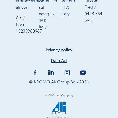
kromo@kromo-
Cernusco
Veneto
ali.com
ali.com
sul
(TV)
T
+39
naviglio
Italy
0423 734
C.f. /
(MI)
593
P.iva
Italy
13239980967
Privacy policy
Data Act
© KROMO Ali Group Srl – 2026