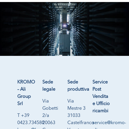
KROMO
Sede
Sede
Service
– Ali
legale
produttiva
Post
Group
Vendita
Via
Via
Srl
e Ufficio
Gobetti
Mestre 3
ricambi
T +39
2/a
31033
0423.734580
20063
Castelfranco
service@kromo-