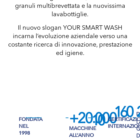
granuli multibrevettata e la nuovissima
lavabottiglie.
Il nuovo slogan YOUR SMART WASH
incarna l’evoluzione aziendale verso una
costante ricerca di innovazione, prestazione
ed igiene.
160
D
+20.000
10
FONDATA
CERTIFICAZI
L
NEL
INTERNAZIO
MACCHINE
1998
ALL’ANNO
D