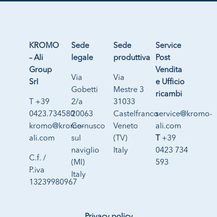
KROMO
Sede
Sede
Service
– Ali
legale
produttiva
Post
Group
Vendita
Via
Via
Srl
e Ufficio
Gobetti
Mestre 3
ricambi
T +39
2/a
31033
0423.734580
20063
Castelfranco
service@kromo-
kromo@kromo-
Cernusco
Veneto
ali.com
ali.com
sul
(TV)
T
+39
naviglio
Italy
0423 734
C.f. /
(MI)
593
P.iva
Italy
13239980967