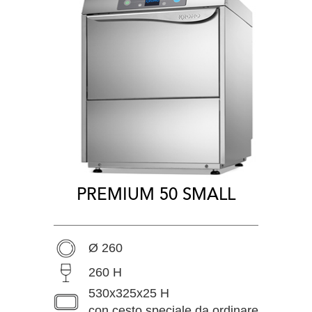
PREMIUM 50 SMALL
Ø 260
260 H
530x325x25 H
con cesto speciale da ordinare