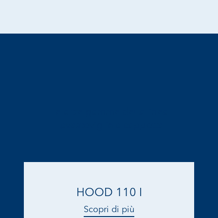
Le altre gamme della linea
Lavastoviglie a cappotta
HOOD 110 I
Scopri di più