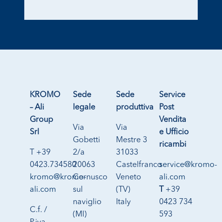
KROMO
Sede
Sede
Service
– Ali
legale
produttiva
Post
Group
Vendita
Via
Via
Srl
e Ufficio
Gobetti
Mestre 3
ricambi
T +39
2/a
31033
0423.734580
20063
Castelfranco
service@kromo-
kromo@kromo-
Cernusco
Veneto
ali.com
ali.com
sul
(TV)
T
+39
naviglio
Italy
0423 734
C.f. /
(MI)
593