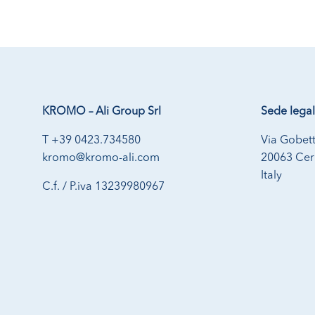
KROMO – Ali Group Srl
Sede lega
T +39 0423.734580
Via Gobett
kromo@kromo-ali.com
20063 Cern
Italy
C.f. / P.iva 13239980967