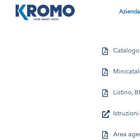
Azienda
Catalogo
Minicata
Listino,
Istruzion
Area age