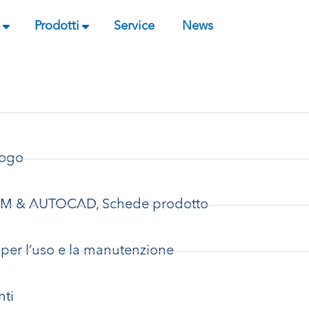
Prodotti
Service
News
logo
 BIM & AUTOCAD, Schede prodotto
i per l’uso e la manutenzione
nti