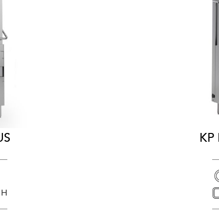
US
KP
 H