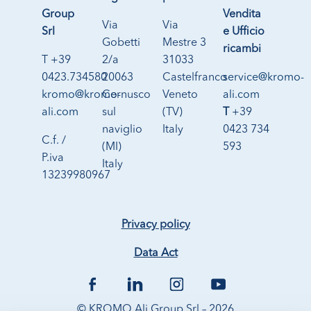
Group
Vendita
Via
Via
Srl
e Ufficio
Gobetti
Mestre 3
ricambi
T +39
2/a
31033
0423.734580
20063
Castelfranco
service@kromo-
kromo@kromo-
Cernusco
Veneto
ali.com
ali.com
sul
(TV)
T
+39
naviglio
Italy
0423 734
C.f. /
(MI)
593
P.iva
Italy
13239980967
Privacy policy
Data Act
© KROMO Ali Group Srl – 2026