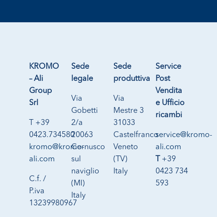
KROMO
Sede
Sede
Service
– Ali
legale
produttiva
Post
Group
Vendita
Via
Via
Srl
e Ufficio
Gobetti
Mestre 3
ricambi
T +39
2/a
31033
0423.734580
20063
Castelfranco
service@kromo-
kromo@kromo-
Cernusco
Veneto
ali.com
ali.com
sul
(TV)
T
+39
naviglio
Italy
0423 734
C.f. /
(MI)
593
P.iva
Italy
13239980967