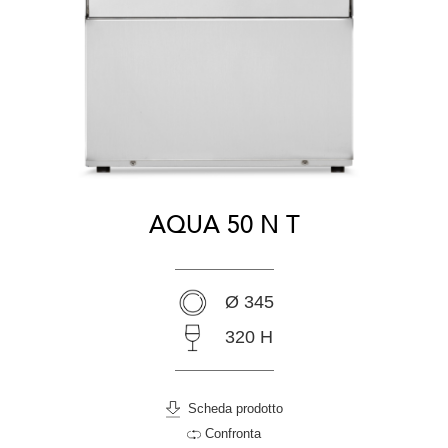
AQUA 50 N T
Ø 345
320 H
Scheda prodotto
Confronta