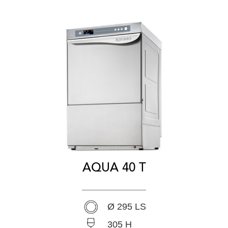
AQUA 40 T
Ø 295 LS
305 H