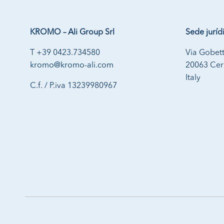
KROMO – Ali Group Srl
Sede juríd
T +39 0423.734580
Via Gobett
kromo@kromo-ali.com
20063 Cern
Italy
C.f. / P.iva 13239980967