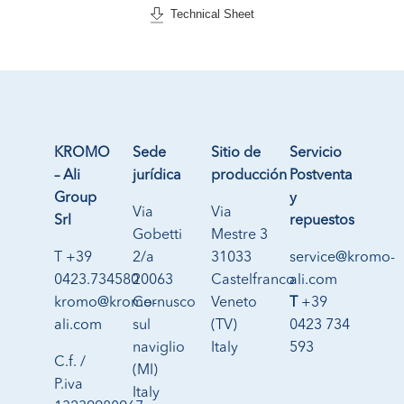
Technical Sheet
KROMO
Sede
Sitio de
Servicio
– Ali
jurídica
producción
Postventa
Group
y
Via
Via
Srl
repuestos
Gobetti
Mestre 3
T +39
2/a
31033
service@kromo-
0423.734580
20063
Castelfranco
ali.com
kromo@kromo-
Cernusco
Veneto
T
+39
ali.com
sul
(TV)
0423 734
naviglio
Italy
593
C.f. /
(MI)
P.iva
Italy