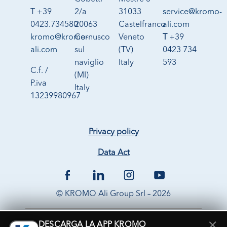
T +39
2/a
31033
service@kromo-
0423.734580
20063
Castelfranco
ali.com
kromo@kromo-
Cernusco
Veneto
T
+39
ali.com
sul
(TV)
0423 734
naviglio
Italy
593
C.f. /
(MI)
P.iva
Italy
13239980967
Privacy policy
Data Act
© KROMO Ali Group Srl – 2026
×
DESCARGA LA APP KROMO