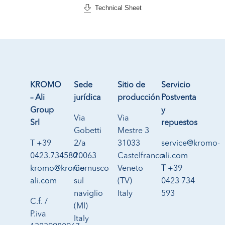
Technical Sheet
KROMO
Sede
Sitio de
Servicio
– Ali
jurídica
producción
Postventa
Group
y
Via
Via
Srl
repuestos
Gobetti
Mestre 3
T +39
2/a
31033
service@kromo-
0423.734580
20063
Castelfranco
ali.com
kromo@kromo-
Cernusco
Veneto
T
+39
ali.com
sul
(TV)
0423 734
naviglio
Italy
593
C.f. /
(MI)
P.iva
Italy