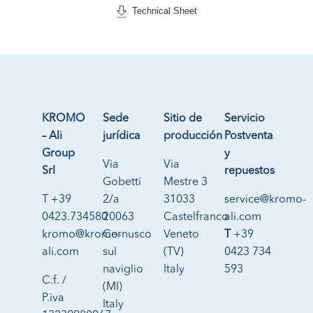
Technical Sheet
KROMO
Sede
Sitio de
Servicio
– Ali
jurídica
producción
Postventa
Group
y
Via
Via
Srl
repuestos
Gobetti
Mestre 3
T +39
2/a
31033
service@kromo-
0423.734580
20063
Castelfranco
ali.com
kromo@kromo-
Cernusco
Veneto
T
+39
ali.com
sul
(TV)
0423 734
naviglio
Italy
593
C.f. /
(MI)
P.iva
Italy