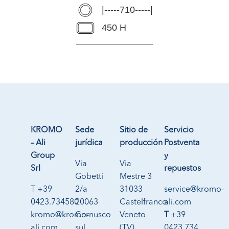
|-----710-----|
450 H
KROMO
Sede
Sitio de
Servicio
– Ali
jurídica
producción
Postventa
Group
y
Via
Via
Srl
repuestos
Gobetti
Mestre 3
T +39
2/a
31033
service@kromo-
0423.734580
20063
Castelfranco
ali.com
kromo@kromo-
Cernusco
Veneto
T
+39
ali.com
sul
(TV)
0423 734