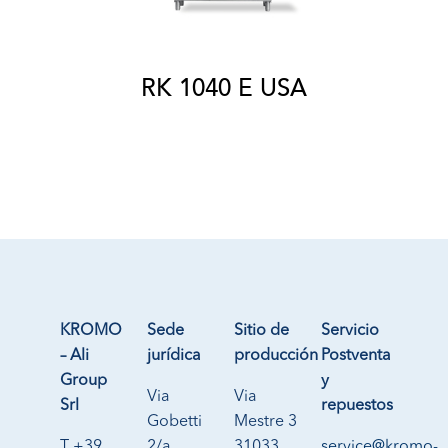
RK 1040 E USA
KROMO
Sede
Sitio de
Servicio
– Ali
jurídica
producción
Postventa
Group
y
Via
Via
Srl
repuestos
Gobetti
Mestre 3
T +39
2/a
31033
service@kromo-