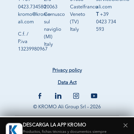
0423.734580
20063
Castelfranco
ali.com
kromo@kromo-
Cernusco
Veneto
T
+39
ali.com
sul
(TV)
0423 734
naviglio
Italy
593
C.f. /
(MI)
P.iva
Italy
13239980967
Privacy policy
Data Act
© KROMO Ali Group Srl – 2026
×
DESCARGA LA APP KROMO
Productos, fichas técnicas y documentos siempre