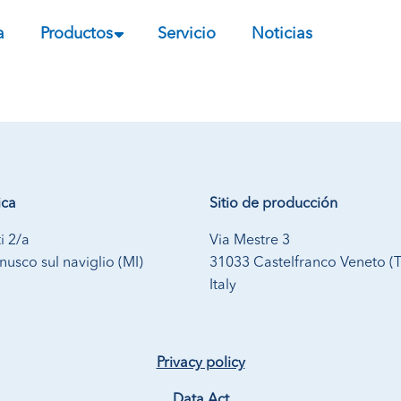
a
Productos
Servicio
Noticias
ica
Sitio de producción
i 2/a
Via Mestre 3
usco sul naviglio (MI)
31033 Castelfranco Veneto (
Italy
Privacy policy
Data Act