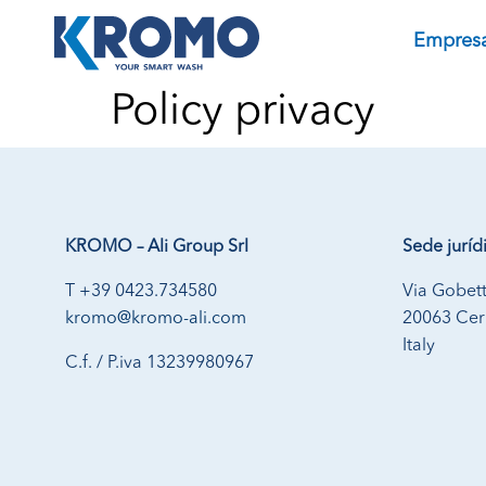
Empres
Policy privacy
KROMO – Ali Group Srl
Sede juríd
T +39 0423.734580
Via Gobett
kromo@kromo-ali.com
20063 Cern
Italy
C.f. / P.iva 13239980967