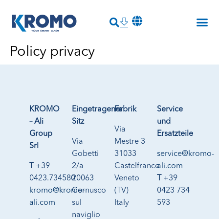
Policy privacy
KROMO
Eingetragener
Fabrik
Service
– Ali
Sitz
und
Via
Group
Ersatzteile
Via
Mestre 3
Srl
Gobetti
31033
service@kromo-
T +39
2/a
Castelfranco
ali.com
0423.734580
20063
Veneto
T
+39
kromo@kromo-
Cernusco
(TV)
0423 734
ali.com
sul
Italy
593
naviglio