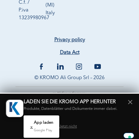
C.f. /
(MI)
P.iva
Italy
13239980967
Privacy policy
Data Act
© KROMO Ali Group Srl – 2026
×
LADEN SIE DIE KROMO APP HERUNTER
Produkte, Datenblätter und Dokumente immer dabei.
App laden
Jetzt nicht
Google Play