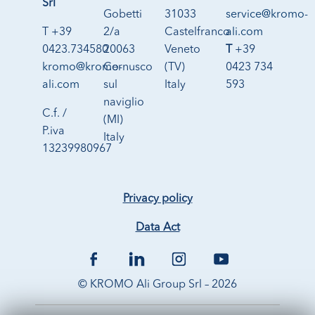
Srl
Gobetti
31033
service@kromo-
T +39
2/a
Castelfranco
ali.com
0423.734580
20063
Veneto
T
+39
kromo@kromo-
Cernusco
(TV)
0423 734
ali.com
sul
Italy
593
naviglio
C.f. /
(MI)
P.iva
Italy
13239980967
Privacy policy
Data Act
© KROMO Ali Group Srl – 2026