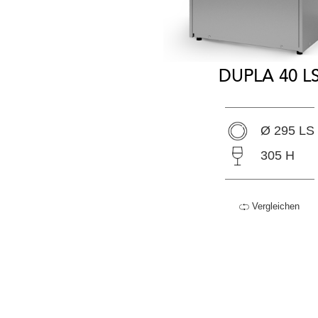
DUPLA 40 L
Ø 295 LS
305 H
Vergleichen