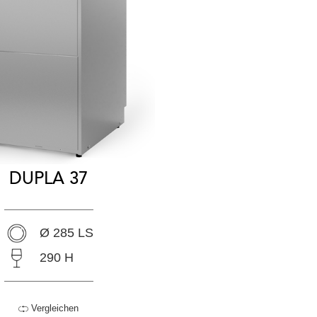
DUPLA 37
Ø 285 LS
290 H
Vergleichen