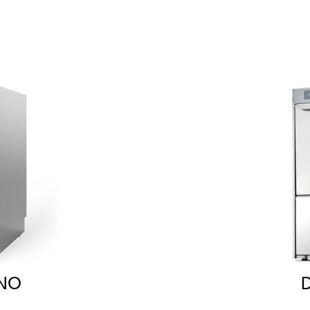
ONO
D