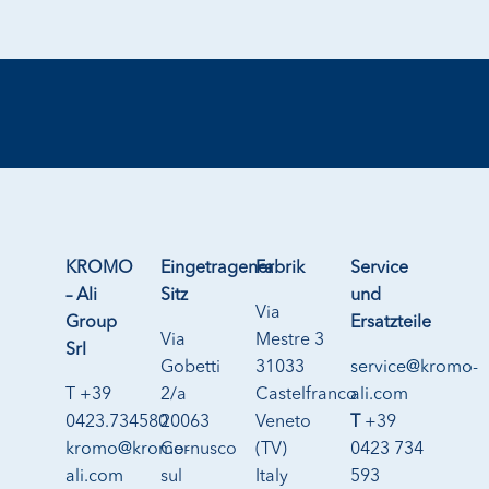
KROMO
Eingetragener
Fabrik
Service
– Ali
Sitz
und
Via
Group
Ersatzteile
Via
Mestre 3
Srl
Gobetti
31033
service@kromo-
T +39
2/a
Castelfranco
ali.com
0423.734580
20063
Veneto
T
+39
kromo@kromo-
Cernusco
(TV)
0423 734
ali.com
sul
Italy
593