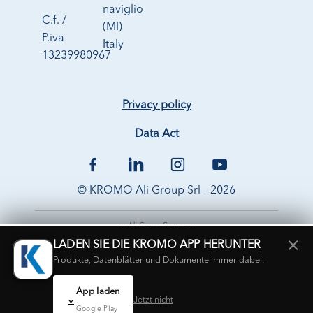
naviglio
C.f. /
(MI)
P.iva
Italy
13239980967
Privacy policy
Data Act
© KROMO Ali Group Srl – 2026
×
LADEN SIE DIE KROMO APP HERUNTER
Produkte, Datenblätter und Dokumente immer dabei.
App laden
Jetzt nicht
Google Play