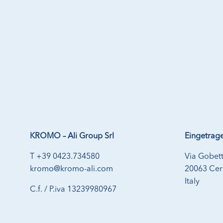
KROMO – Ali Group Srl
Eingetrage
T +39 0423.734580
Via Gobett
kromo@kromo-ali.com
20063 Cern
Italy
C.f. / P.iva 13239980967