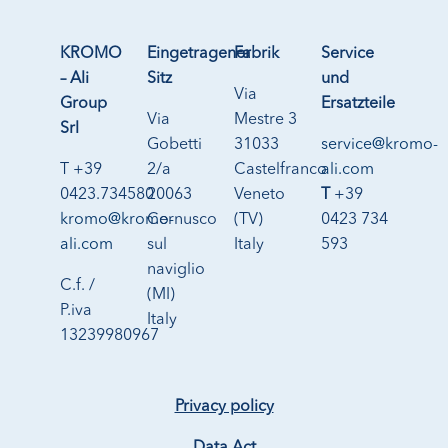
KROMO
Eingetragener
Fabrik
Service
– Ali
Sitz
und
Via
Group
Ersatzteile
Via
Mestre 3
Srl
Gobetti
31033
service@kromo-
T +39
2/a
Castelfranco
ali.com
0423.734580
20063
Veneto
T
+39
kromo@kromo-
Cernusco
(TV)
0423 734
ali.com
sul
Italy
593
naviglio
C.f. /
(MI)
P.iva
Italy
13239980967
Privacy policy