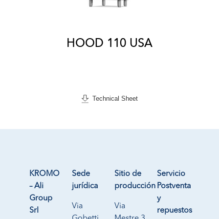
HOOD 110 USA
Technical Sheet
KROMO
Sede
Sitio de
Servicio
– Ali
jurídica
producción
Postventa
Group
y
Via
Via
Srl
repuestos
Gobetti
Mestre 3