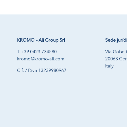
KROMO – Ali Group Srl
Sede juríd
T +39 0423.734580
Via Gobett
kromo@kromo-ali.com
20063 Cern
Italy
C.f. / P.iva 13239980967