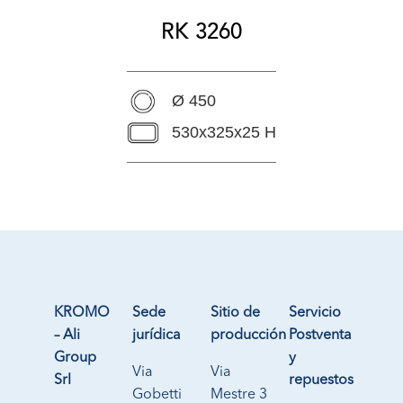
RK 3260
Ø 450
530x325x25 H
KROMO
Sede
Sitio de
Servicio
– Ali
jurídica
producción
Postventa
Group
y
Via
Via
Srl
repuestos
Gobetti
Mestre 3