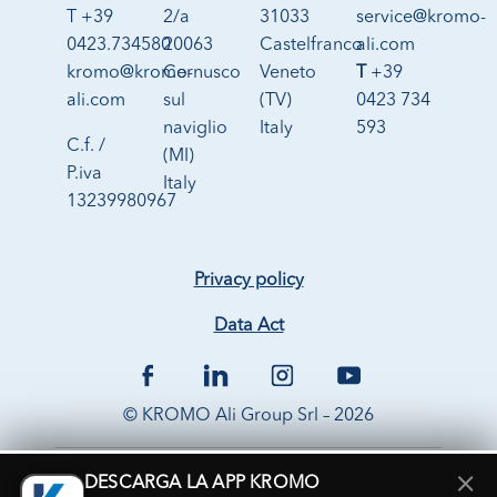
T +39
2/a
31033
service@kromo-
0423.734580
20063
Castelfranco
ali.com
kromo@kromo-
Cernusco
Veneto
T
+39
ali.com
sul
(TV)
0423 734
naviglio
Italy
593
C.f. /
(MI)
P.iva
Italy
13239980967
Privacy policy
Data Act
© KROMO Ali Group Srl – 2026
×
DESCARGA LA APP KROMO