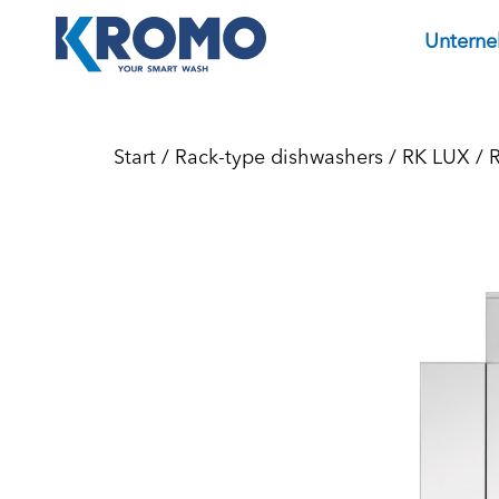
Untern
Start
/
Rack-type dishwashers
/
RK LUX
/ 