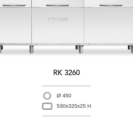
RK 3260
Ø 450
530x325x25 H