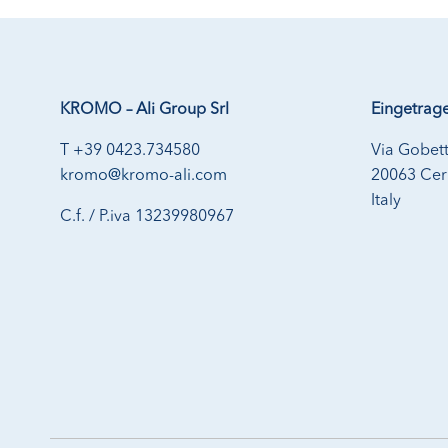
KROMO – Ali Group Srl
Eingetrage
T +39 0423.734580
Via Gobett
kromo@kromo-ali.com
20063 Cern
Italy
C.f. / P.iva 13239980967