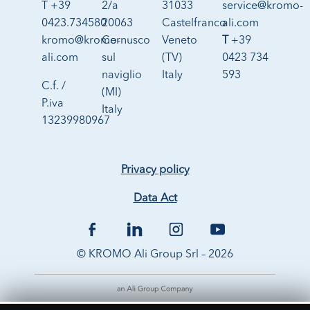
T +39
2/a
31033
service@kromo-
0423.734580
20063
Castelfranco
ali.com
kromo@kromo-
Cernusco
Veneto
T
+39
ali.com
sul
(TV)
0423 734
naviglio
Italy
593
C.f. /
(MI)
P.iva
Italy
13239980967
Privacy policy
Data Act
© KROMO Ali Group Srl – 2026