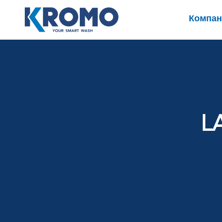
Компан
L