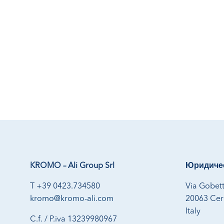
KROMO – Ali Group Srl
Юридичес
T +39 0423.734580
Via Gobett
kromo@kromo-ali.com
20063 Cern
Italy
C.f. / P.iva 13239980967