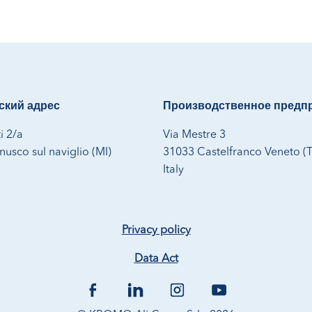
кий адрес
Производственное предп
i 2/a
Via Mestre 3
usco sul naviglio (MI)
31033 Castelfranco Veneto (
Italy
Privacy policy
Data Act