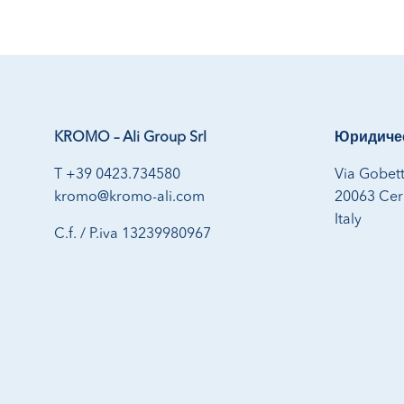
KROMO – Ali Group Srl
Юридичес
T +39 0423.734580
Via Gobett
kromo@kromo-ali.com
20063 Cern
Italy
C.f. / P.iva 13239980967