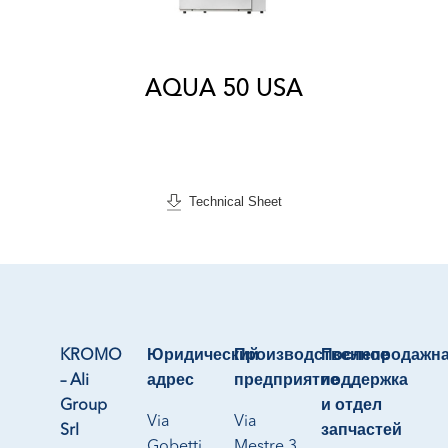
AQUA 50 USA
Technical Sheet
KROMO
Юридический
Производственное
Послепродажн
– Ali
адрес
предприятие
поддержка
Group
и отдел
Via
Via
Srl
запчастей
Gobetti
Mestre 3