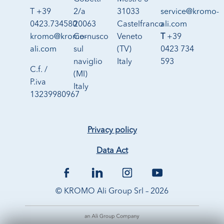
T +39
2/a
31033
service@kromo-
0423.734580
20063
Castelfranco
ali.com
kromo@kromo-
Cernusco
Veneto
T
+39
ali.com
sul
(TV)
0423 734
naviglio
Italy
593
C.f. /
(MI)
P.iva
Italy
13239980967
Privacy policy
Data Act
© KROMO Ali Group Srl – 2026