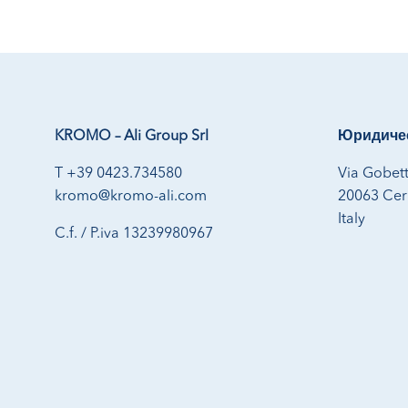
KROMO – Ali Group Srl
Юридичес
T +39 0423.734580
Via Gobett
kromo@kromo-ali.com
20063 Cern
Italy
C.f. / P.iva 13239980967