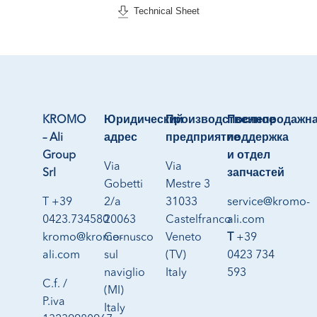
Technical Sheet
KROMO
Юридический
Производственное
Послепродажн
– Ali
адрес
предприятие
поддержка
Group
и отдел
Via
Via
Srl
запчастей
Gobetti
Mestre 3
T +39
2/a
31033
service@kromo-
0423.734580
20063
Castelfranco
ali.com
kromo@kromo-
Cernusco
Veneto
T
+39
ali.com
sul
(TV)
0423 734
naviglio
Italy
593
C.f. /
(MI)
P.iva
Italy