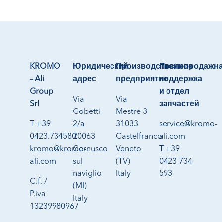
KROMO
Юридический
Производственное
Послепродажн
– Ali
адрес
предприятие
поддержка
Group
и отдел
Via
Via
Srl
запчастей
Gobetti
Mestre 3
T +39
2/a
31033
service@kromo-
0423.734580
20063
Castelfranco
ali.com
kromo@kromo-
Cernusco
Veneto
T
+39
ali.com
sul
(TV)
0423 734
naviglio
Italy
593
C.f. /
(MI)
P.iva
Italy
13239980967