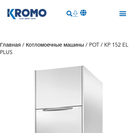
Главная
/
Котломоечные машины
/
POT
/ KP 152 EL
PLUS