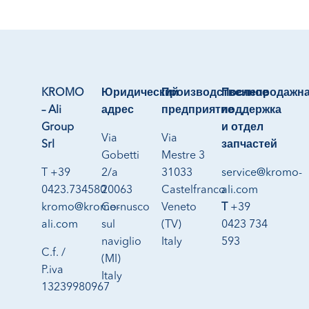
KROMO
Юридический
Производственное
Послепродажн
– Ali
адрес
предприятие
поддержка
Group
и отдел
Via
Via
Srl
запчастей
Gobetti
Mestre 3
T +39
2/a
31033
service@kromo-
0423.734580
20063
Castelfranco
ali.com
kromo@kromo-
Cernusco
Veneto
T
+39
ali.com
sul
(TV)
0423 734
naviglio
Italy
593
C.f. /
(MI)
P.iva
Italy
13239980967