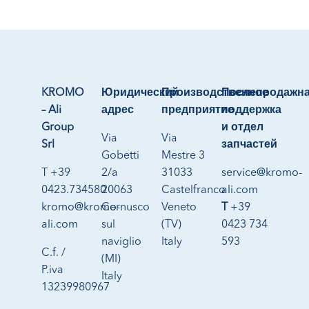
KROMO
Юридический
Производственное
Послепродажн
– Ali
адрес
предприятие
поддержка
Group
и отдел
Via
Via
Srl
запчастей
Gobetti
Mestre 3
T +39
2/a
31033
service@kromo-
0423.734580
20063
Castelfranco
ali.com
kromo@kromo-
Cernusco
Veneto
T
+39
ali.com
sul
(TV)
0423 734
naviglio
Italy
593
C.f. /
(MI)
P.iva
Italy
13239980967