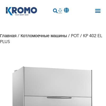
Главная
/
Котломоечные машины
/
POT
/ KP 402 EL
PLUS