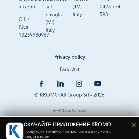
ali.com
sul
(TV)
0423 734
naviglio
Italy
593
C.f. /
(MI)
P.iva
Italy
13239980967
Privacy policy
Data Act
© KROMO Ali Group Srl – 2026
×
СКАЧАЙТЕ ПРИЛОЖЕНИЕ KROMO
Продукция, технические паспорта и документы
всегда с вами.