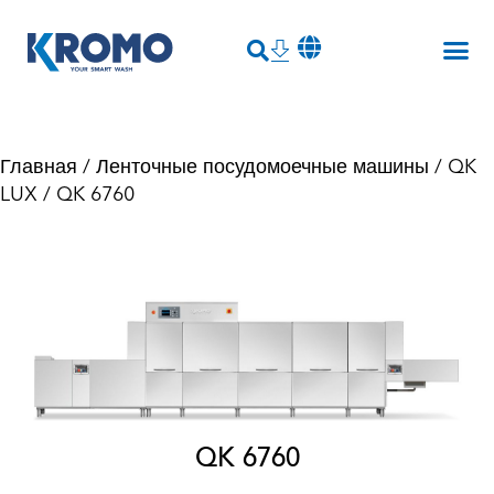
Главная
/
Ленточные посудомоечные машины
/
QK
LUX
/ QK 6760
QK 6760