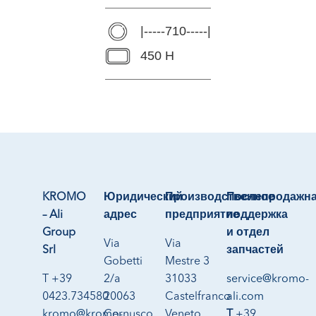
|-----710-----|
450 H
KROMO
Юридический
Производственное
Послепродажн
– Ali
адрес
предприятие
поддержка
Group
и отдел
Via
Via
Srl
запчастей
Gobetti
Mestre 3
T +39
2/a
31033
service@kromo-
0423.734580
20063
Castelfranco
ali.com
kromo@kromo-
Cernusco
Veneto
T
+39