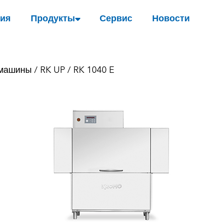
ия
Продукты
Сервис
Новости
 машины
/
RK UP
/ RK 1040 E