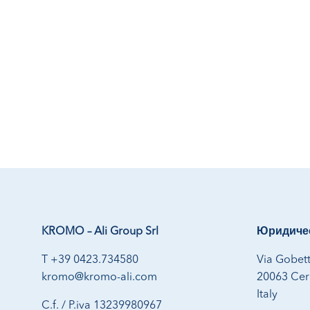
KROMO – Ali Group Srl
Юридичес
T +39 0423.734580
Via Gobett
kromo@kromo-ali.com
20063 Cern
Italy
C.f. / P.iva 13239980967