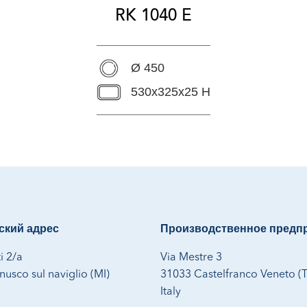
RK 1040 E
Ø 450
530x325x25 H
кий адрес
Производственное предп
i 2/a
Via Mestre 3
usco sul naviglio (MI)
31033 Castelfranco Veneto (
Italy