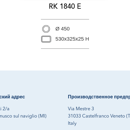
RK 1840 E
Ø 450
530x325x25 H
кий адрес
Производственное предп
i 2/a
Via Mestre 3
usco sul naviglio (MI)
31033 Castelfranco Veneto (
Italy