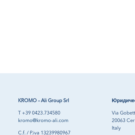
KROMO – Ali Group Srl
Юридичес
T +39 0423.734580
Via Gobett
kromo@kromo-ali.com
20063 Cern
Italy
C.f. / P.iva 13239980967