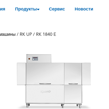
ия
Продукты
Сервис
Новости
 машины
/
RK UP
/ RK 1840 E